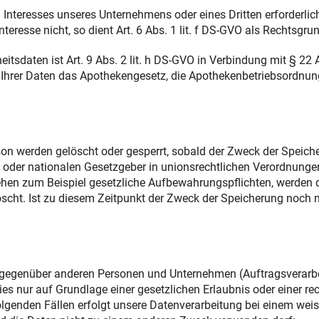
n Interesses unseres Unternehmens oder eines Dritten erforderli
eresse nicht, so dient Art. 6 Abs. 1 lit. f DS-GVO als Rechtsgru
itsdaten ist Art. 9 Abs. 2 lit. h DS-GVO in Verbindung mit § 22 A
g Ihrer Daten das Apothekengesetz, die Apothekenbetriebsordnu
n werden gelöscht oder gesperrt, sobald der Zweck der Speiche
 oder nationalen Gesetzgeber in unionsrechtlichen Verordnungen
tehen zum Beispiel gesetzliche Aufbewahrungspflichten, werden
ht. Ist zu diesem Zeitpunkt der Zweck der Speicherung noch nic
gegenüber anderen Personen und Unternehmen (Auftragsverarbeit
ies nur auf Grundlage einer gesetzlichen Erlaubnis oder einer re
n folgenden Fällen erfolgt unsere Datenverarbeitung bei einem w