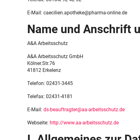
Verleih von Milchpumpen
Psychische Erkrankungen
E-Mail: caecilien.apotheke@pharma-online.de
Schwerpunkt Mikrobiologie
Neurologie
Name und Anschrift 
Sprachen
Schmerz- und Schlafmedizin
A&A Arbeitsschutz
Schwerpunkt Ernährung
Frauenkrankheiten
A&A Arbeitsschutz GmbH
Schwerpunkt Homöopathie
Männerkrankheiten
Kölner.Str.76
41812 Erkelenz
Schwerpunkt Baby und Familie
Telefon: 02431-3445
Telefax: 02431-4181
E-Mail:
ds-beauftragter@aa-arbeitsschutz.de
Webseite:
http://www.aa-arbeitsschutz.de
I. Allgemeines zur D