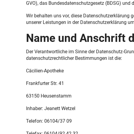
GVO), das Bundesdatenschutzgesetz (BDSG) und da
IGel-Check A-Z
Zähne und Kiefer
Wir behalten uns vor, diese Datenschutzerklärung 
Laborwerte A-Z
HNO, Atemwege und Lunge
unserer Leistungen in der Datenschutzerklärung umz
Reiseimpfungen A-Z
Magen und Darm
Name und Anschrift d
Notfälle A-Z
Herz, Gefäße, Kreislauf
Der Verantwortliche im Sinne der Datenschutz-Grun
Nahrungsergänzungsmittel A-Z
Stoffwechsel
datenschutzrechtlicher Bestimmungen ist die:
Cäcilien-Apotheke
Heilpflanzen A-Z
Nieren und Harnwege
Frankfurter Str. 41
Kundenkartenreservierung
Orthopädie und Unfallmedizin
63150 Heusenstamm
Bargeldlose Zahlung
Rheumatologische Erkrankungen
Inhaber: Jeanett Wetzel
Anmessen
Blut, Krebs und Infektionen
Telefon: 06104/37 09
Schwerpunkt Haut
Haut, Haare und Nägel
Telefax: 06104/92 42 32