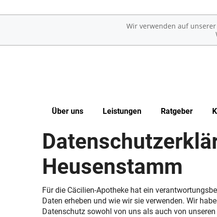
Wir verwenden auf unserer W
Über uns
Leistungen
Ratgeber
K
Datenschutzerklär
Kundenkarte
Übersicht
Erkrankungen im Alter
Unsere Apotheke
Reservierung
Sexualmedizin
Heusenstamm
Das e-Rezept ist da: Wir lösen es ein!
Notdienst
Ästhetische Chirurgie
Für die Cäcilien-Apotheke hat ein verantwortungs
Daten erheben und wie wir sie verwenden. Wir habe
Ohne Rezepte keine Apotheken vor Ort!
Beipackzettelsuche
Augen
Datenschutz sowohl von uns als auch von unseren 